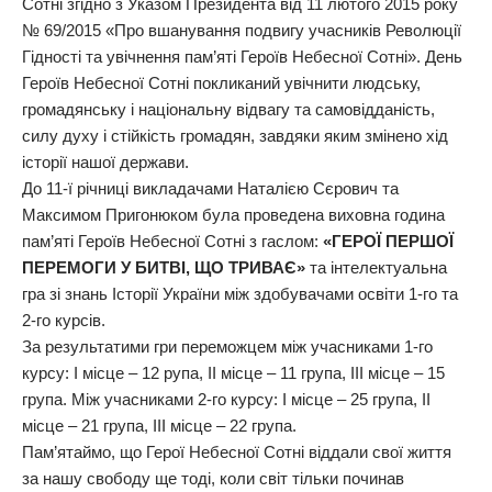
Сотні згідно з Указом Президента від 11 лютого 2015 року
№ 69/2015 «Про вшанування подвигу учасників Революції
Гідності та увічнення пам’яті Героїв Небесної Сотні». День
Героїв Небесної Сотні покликаний увічнити людську,
громадянську і національну відвагу та самовідданість,
силу духу і стійкість громадян, завдяки яким змінено хід
історії нашої держави.
До 11-ї річниці викладачами Наталією Сєрович та
Максимом Пригонюком була проведена виховна година
пам’яті Героїв Небесної Сотні з гаслом:
«ГЕРОЇ ПЕРШОЇ
ПЕРЕМОГИ У БИТВІ, ЩО ТРИВАЄ»
та інтелектуальна
гра зі знань Історії України між здобувачами освіти 1-го та
2-го курсів.
За результатими гри переможцем між учасниками 1-го
курсу: І місце – 12 рупа, ІІ місце – 11 група, ІІІ місце – 15
група. Між учасниками 2-го курсу: І місце – 25 група, ІІ
місце – 21 група, ІІІ місце – 22 група.
Пам’ятаймо, що Герої Небесної Сотні віддали свої життя
за нашу свободу ще тоді, коли світ тільки починав