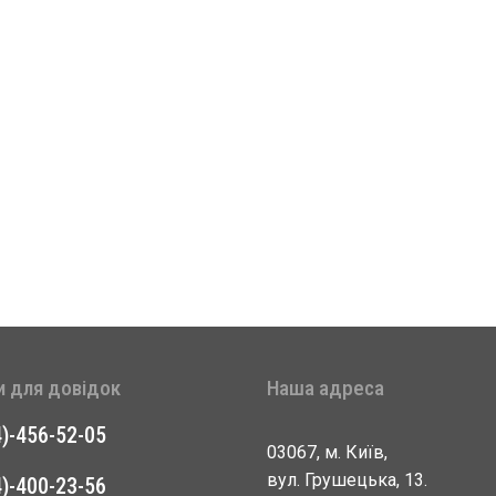
и для довідок
Наша адреса
4)-456-52-05
03067, м. Київ,
вул. Грушецька, 13.
4)-400-23-56