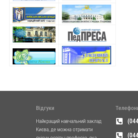
Відгуки
Телефон
(04
Найкращий навчальний заклад
Києва, де можна отримати
(04
якісну освіту і професію, яка