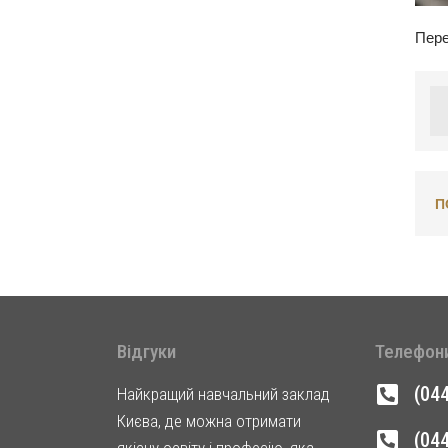
Пере
П
Відгуки
Телефон
(04
Найкращий навчальний заклад
Києва, де можна отримати
(04