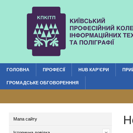
ГОЛОВНА
ПРОФЕСІЇ
HUB КАР’ЄРИ
ПРИ
ГРОМАДСЬКЕ ОБГОВОРЕНННЯ
Н
Мапа сайту
Історична довідка