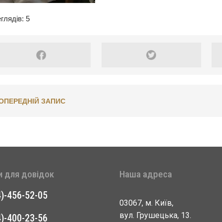
глядів: 5
ОПЕРЕДНІЙ ЗАПИС
и для довідок
Наша адреса
4)-456-52-05
03067, м. Київ,
вул. Грушецька, 13.
4)-400-23-56