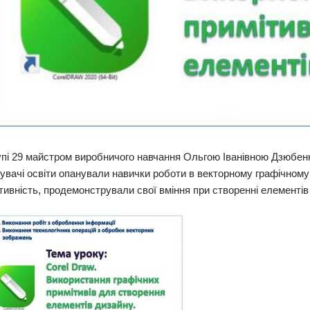
упі 29 майстром виробничого навчання Ольгою Іванівною Дзюбен
увачі освіти опанували навички роботи в векторному графічному 
тивність, продемонстрували свої вміння при створенні елементів