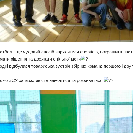
етбол – це чудовий спосіб зарядитися енергією, покращити настр
мати рішення та досягати спільної мети
одні відбулася товариська зустріч збірних команд першого і др
ємо ЗСУ за можливість навчатися та розвиватися