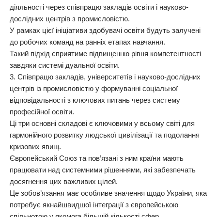
діяльності через співпрацю закладів освіти і науково-
дослідних центрів з промисловістю.
У рамках цієї ініціативи здобувачі освіти будуть залучені
до робочих команд на ранніх етапах навчання.
Такий підхід сприятиме підвищенню рівня компетентності
завдяки системі дуальної освіти.
3. Співпрацю закладів, університетів і науково-дослідних
центрів із промисловістю у формуванні соціальної
відповідальності з ключових питань через систему
професійної освіти.
Ці три основні складові є ключовими у всьому світі для
гармонійного розвитку людської цивілізації та подолання
кризових явищ.
Європейський Союз та пов’язані з ним країни мають
працювати над системними рішеннями, які забезпечать
досягнення цих важливих цілей.
Це зобов’язання має особливе значення щодо України, яка
потребує якнайшвидшої інтеграції з європейською
спільнотою у якомога більшій кількості сфер.