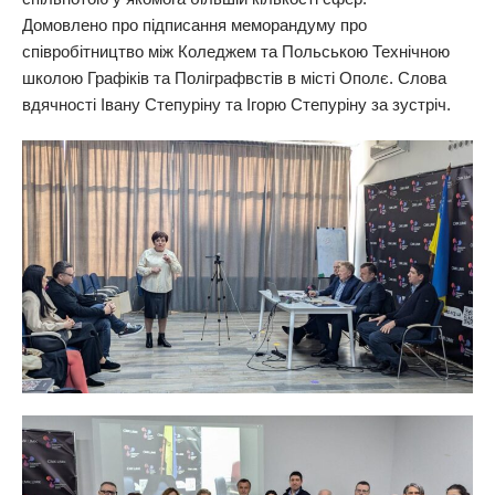
Домовлено про підписання меморандуму про
співробітництво між Коледжем та Польською Технічною
школою Графіків та Поліграфвстів в місті Ополє. Слова
вдячності Івану Степуріну та Ігорю Степуріну за зустріч.