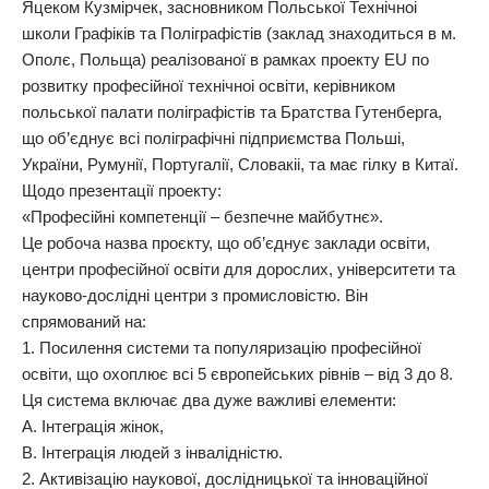
Яцеком Кузмірчек, засновником Польської Технічноі
школи Графіків та Поліграфістів (заклад знаходиться в м.
Ополє, Польща) реалізованої в рамках проекту EU по
розвитку професійної технічноі освіти, керівником
польської палати поліграфістів та Братства Гутенберга,
що об’єднує всі поліграфічні підприємства Польші,
України, Румунії, Португалії, Словакіі, та має гілку в Китаї.
Щодо презентації проекту:
«Професійні компетенції – безпечне майбутнє».
Це робоча назва проєкту, що об’єднує заклади освіти,
центри професійної освіти для дорослих, університети та
науково-дослідні центри з промисловістю. Він
спрямований на:
1. Посилення системи та популяризацію професійної
освіти, що охоплює всі 5 європейських рівнів – від 3 до 8.
Ця система включає два дуже важливі елементи:
A. Інтеграція жінок,
B. Інтеграція людей з інвалідністю.
2. Активізацію наукової, дослідницької та інноваційної