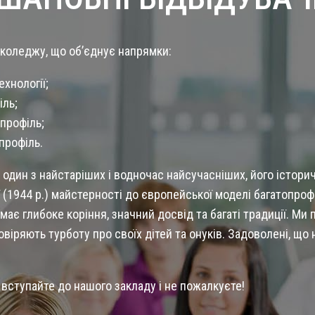
і коледжу, що об’єднує напрямки:
ехнології;
ль;
 профіль;
профіль.
 один з найстаріших і водночас найсучасніших, його істори
ї (1944 р.) майстерності до європейської моделі багатопро
має глибоке коріння, значний досвід та багаті традиції. М
віряють турботу про своїх дітей та онуків. Задоволені, що н
 вступайте до нашого закладу і не пожалкуєте!