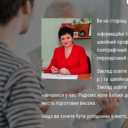
Ви на сторінц
інформаційні т
швейний профі
поліграфічний
перукарський 
Заклад освіти
р.) та швейно
Заклад освіти 
навчалися у нас. Радіємо, коли батьки до
якість підготовки висока.
Якщо ви хочете бути успішними в житті,