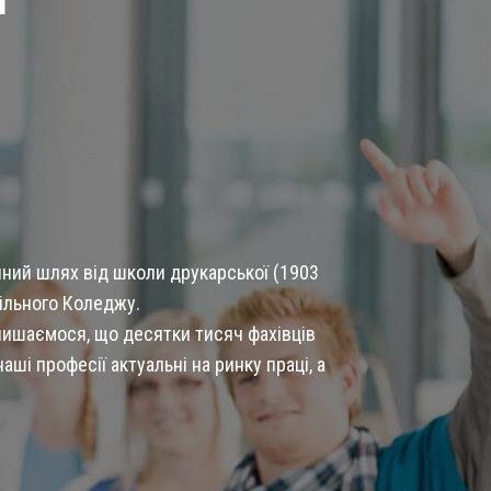
чний шлях від школи друкарської (1903
фільного Коледжу.
и пишаємося, що десятки тисяч фахівців
аші професії актуальні на ринку праці, а