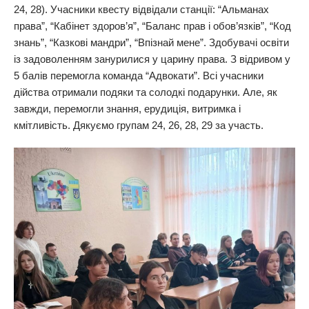
24, 28). Учасники квесту відвідали станції: “Альманах
права”, “Кабінет здоров’я”, “Баланс прав і обов’язків”, “Код
знань”, “Казкові мандри”, “Впізнай мене”. Здобувачі освіти
із задоволенням занурилися у царину права. З відривом у
5 балів перемогла команда “Адвокати”. Всі учасники
дійства отримали подяки та солодкі подарунки. Але, як
завжди, перемогли знання, ерудиція, витримка і
кмітливість. Дякуємо групам 24, 26, 28, 29 за участь.