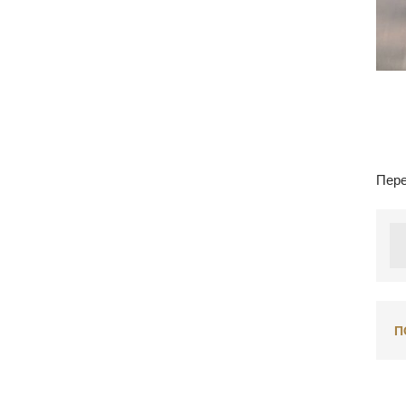
Пере
П