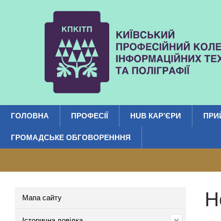
ГОЛОВНА
ПРОФЕСІЇ
HUB КАР’ЄРИ
ПРИ
ГРОМАДСЬКЕ ОБГОВОРЕНННЯ
Н
Мапа сайту
Історична довідка