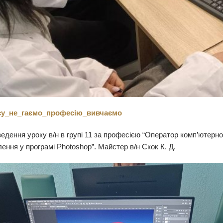
су_не_гаємо_професію_вивчаємо
едення уроку в/н в групі 11 за професією “Оператор комп’ютерно
лення у програмі Photoshop”. Майстер в/н Скок К. Д.