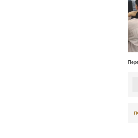
Пере
П