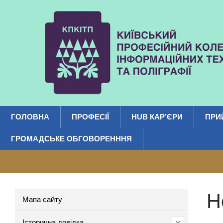
ГОЛОВНА
ПРОФЕСІЇ
HUB КАР’ЄРИ
ПРИ
ГРОМАДСЬКЕ ОБГОВОРЕНННЯ
Н
Мапа сайту
Історична довідка