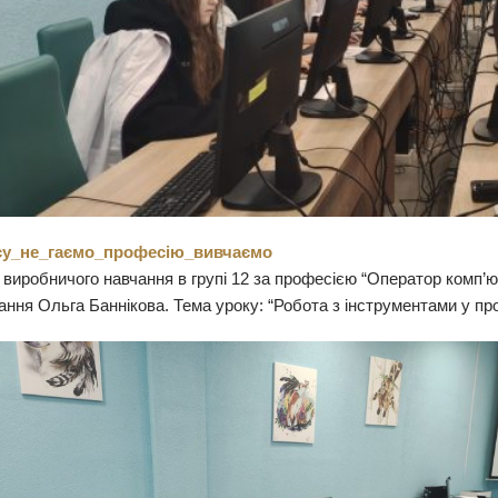
су_не_гаємо_професію_вивчаємо
 виробничого навчання в групі 12 за професією “Оператор комп’
ання Ольга Баннікова. Тема уроку: “Робота з інструментами у пр