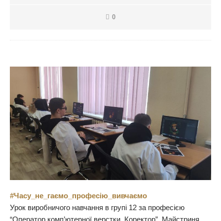
0
#Часу_не_гаємо_професію_вивчаємо
Урок виробничого навчання в групі 12 за професією
“Оператор комп’ютерної верстки, Коректор”. Майстриня