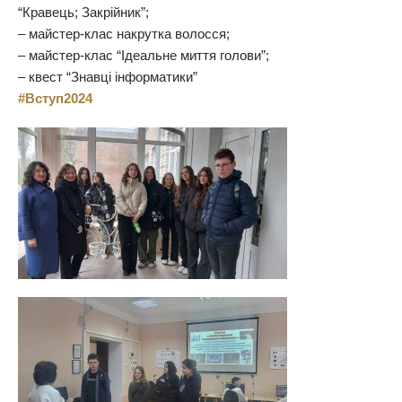
“Кравець; Закрійник”;
– майстер-клас накрутка волосся;
– майстер-клас “Ідеальне миття голови”;
– квест “Знавці інформатики”
#Вступ2024