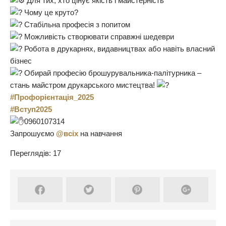
Для тих, хто цінує якість і майстерність
Чому це круто?
Стабільна професія з попитом
Можливість створювати справжні шедеври
Робота в друкарнях, видавництвах або навіть власний
бізнес
Обирай професію брошурувальника-палітурника –
стань майстром друкарського мистецтва!
#Профорієнтація_2025
#Вступ2025
0960107314
Запрошуємо
@всіх
на навчання
Переглядів: 17