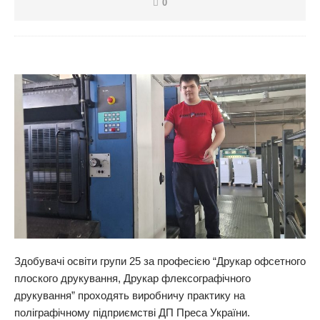
0
Здобувачі освіти групи 25 за професією “Друкар офсетного
плоского друкування, Друкар флексографічного
друкування” проходять виробничу практику на
поліграфічному підприємстві ДП Преса України.