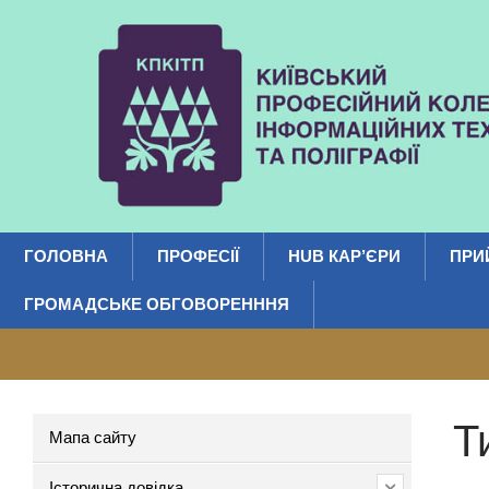
ГОЛОВНА
ПРОФЕСІЇ
HUB КАР’ЄРИ
ПРИ
ГРОМАДСЬКЕ ОБГОВОРЕНННЯ
Т
Мапа сайту
Історична довідка