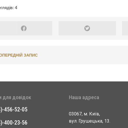
глядів: 4
ОПЕРЕДНІЙ ЗАПИС
и для довідок
Наша адреса
4)-456-52-05
03067, м. Київ,
вул. Грушецька, 13.
4)-400-23-56