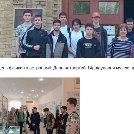
ень фізики та астрономії. День четвертий. Відвідування музею п