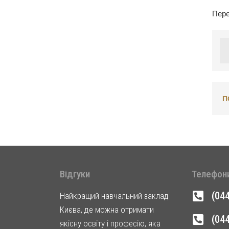
Пере
П
Відгуки
Телефон
(04
Найкращий навчальний заклад
Києва, де можна отримати
(04
якісну освіту і професію, яка