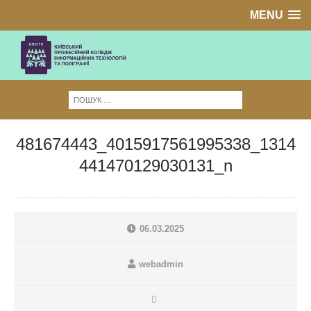
MENU
481674443_4015917561995338_1314
441470129030131_n
06.03.2025
webadmin