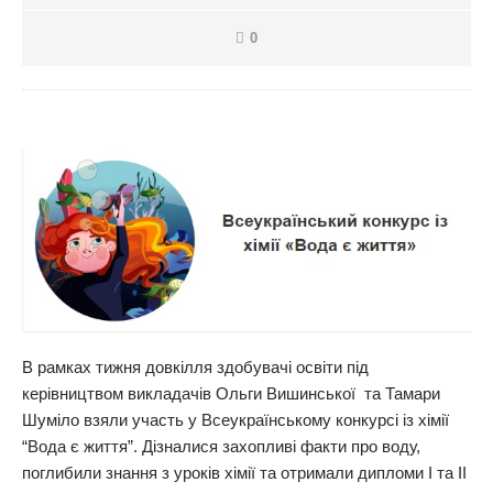
0
В рамках тижня довкілля здобувачі освіти під
керівництвом викладачів
Ольги
Вишинської
та
Тамари
Шуміло
взяли участь у Всеукраїнському конкурсі із хімії
“Вода є життя”. Дізналися захопливі факти про воду,
поглибили знання з уроків хімії та отримали дипломи І та ІІ