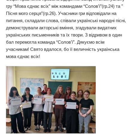
гру “Мова єднає всіх” між командами “Солов’ї”(гр.24) та ”
Пісня мого серця”(гр.26). Учасники гри відповідали на
питання, складали слова, співали українські народні пісні,
демонстрували акторські вміння, згадували видатних
українських письменників та їх твори. З відривом в один
бал перемогла команда “Солов’ї”. Дякуємо всім
учасникам! Свято вдалося, бо її величність українська
мова єднає всіх!