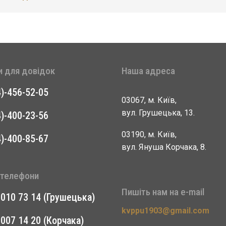
и для довідок
Наша адреса
4)-456-52-05
03067, м. Київ,
вул. Грушецька, 13.
4)-400-23-56
03190, м. Київ,
4)-400-85-67
вул. Януша Корчака, 8.
 телефони
Пишіть нам на e-mail
 010 73 14 (Грушецька)
kvppu1903@gmail.com
 007 14 20 (Корчака)