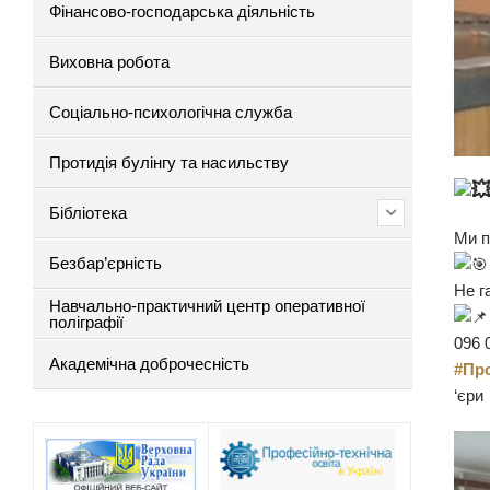
Фінансово-господарська діяльність
Виховна робота
Соціально-психологічна служба
Протидія булінгу та насильству
Бібліотека
Ми п
Безбар’єрність
Не г
Навчально-практичний центр оперативної
поліграфії
096 
Академічна доброчесність
#Пр
‘єри