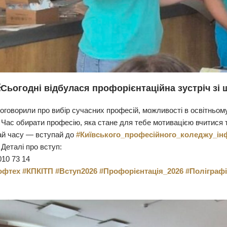
Сьогодні відбулася профорієнтаційна зустріч зі
оговорили про вибір сучасних професій, можливості в освітньому
Час обирати професію, яка стане для тебе мотивацією вчитися 
ай часу — вступай до
#Київського_професійного_коледжу_інф
Деталі про вступ:
010 73 14
офтех
#КПКІТП
#Вступ2026
#Профорієнтація_2026
#Поліграф