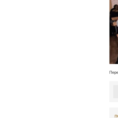
Пере
П