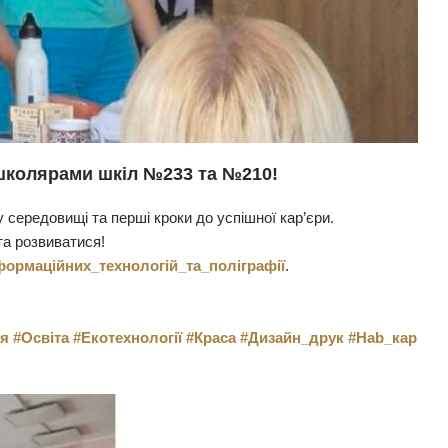
 школярами шкіл №233 та №210!
 середовищі та перші кроки до успішної кар’єри.
та розвиватися!
ормаційних_технологій_та_поліграфії
.
ія
#Освіта
#Екотехнології
#Краса
#Дизайн_друк
#Hab_кар