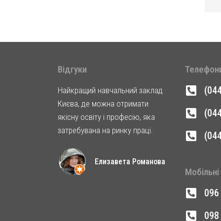
Відгуки
Телефон
(04
Найкращий навчальний заклад
Києва, де можна отримати
(04
якісну освіту і професію, яка
затребувана на ринку праці.
(04
Елизавета Романова
Мобільні
096
098