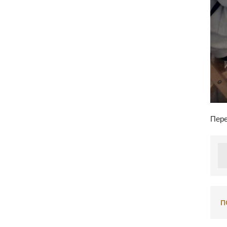
Пере
П