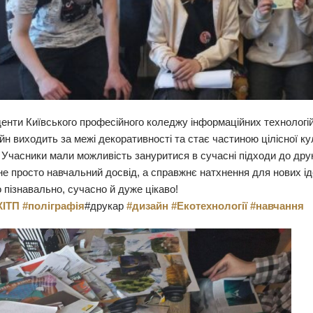
енти Київського професійного коледжу інформаційних технологій 
йн виходить за межі декоративності та стає частиною цілісної кул
Учасники мали можливість зануритися в сучасні підходи до друку
не просто навчальний досвід, а справжнє натхнення для нових іде
 пізнавально, сучасно й дуже цікаво!
КІТП
#поліграфія
#друкар
#дизайн
#Екотехнології
#навчання