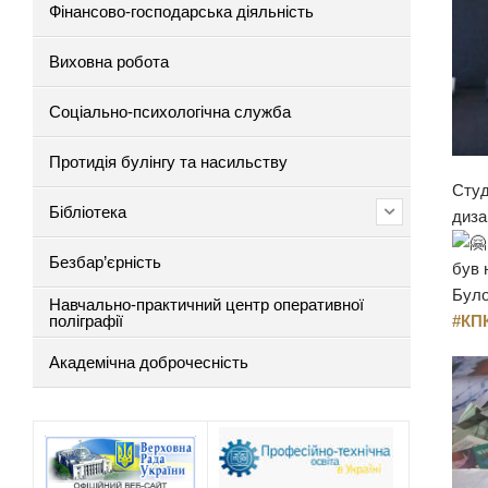
Фінансово-господарська діяльність
Виховна робота
Соціально-психологічна служба
Протидія булінгу та насильству
Студ
Бібліотека
диза
Безбар’єрність
був 
Було
Навчально-практичний центр оперативної
поліграфії
#КП
Академічна доброчесність