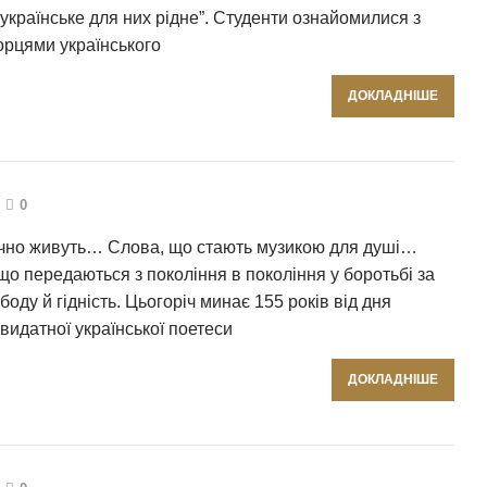
во українське для них рідне”. Студенти ознайомилися з
орцями українського
ДОКЛАДНІШЕ
0
вічно живуть… Слова, що стають музикою для душі…
 що передаються з покоління в покоління у боротьбі за
боду й гідність. Цьогоріч минає 155 років від дня
идатної української поетеси
ДОКЛАДНІШЕ