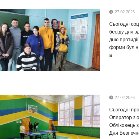
27.02.2026
Сьогодні со
бесіду для з
дню протидії
форми булінг
а
27.02.2026
Сьогодні про
Оператор з о
Обліковець з
Дня Безпечно