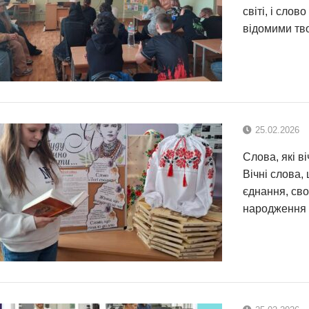
світі, і сло
відомими тв
25.02.2026
Слова, які 
Вічні слова,
єднання, сво
народження в