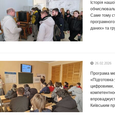
Історія нашої
обчислюваль
Саме тому ст
програмного 
даних» та гр
26.02.2026
Програма ме
«Підготовка
цифровими, 
компетентнос
впроваджуєт
Київським п