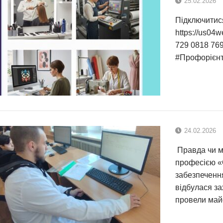
25.02.2026
Підключитис
https://us04
729 0818 769
#Профорієнт
24.02.2026
Правда чи мі
професією «
забезпечення
відбулася за
провели май