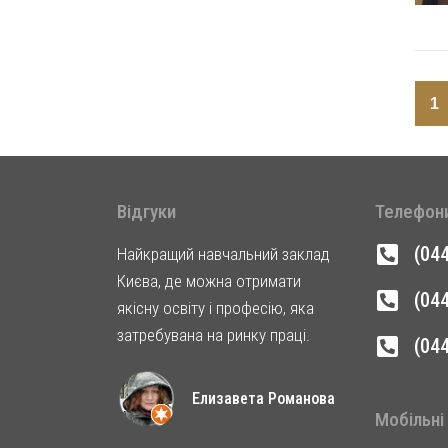
1
Відгуки
Телефон
(04
Найкращий навчальний заклад
Києва, де можна отримати
(04
якісну освіту і професію, яка
затребувана на ринку праці.
(04
Елизавета Романова
Мобільні