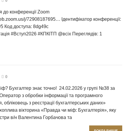
0
я до конференції Zoom
web.zoom.us/j/72908187695… Ідентифікатор конференції:
5 Код доступа: 8dg49c
ація #Вступ2026 #КПКІТП @всіх Переглядів: 1
0
ф? Бухгалтер знає точно! 24.02.2026 у групі №38 за
Оператор з обробки інформації та програмного
, обліковець з реєстрації бухгалтерських даних»
хоплива вікторина «Правда чи міф: Бухгалтерія», яку
стри в/н Валентина Горбачова та
ДОКЛАДНІШЕ