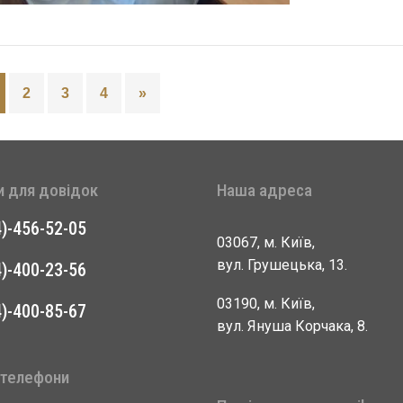
2
3
4
»
и для довідок
Наша адреса
4)-456-52-05
03067, м. Київ,
вул. Грушецька, 13.
4)-400-23-56
03190, м. Київ,
4)-400-85-67
вул. Януша Корчака, 8.
 телефони