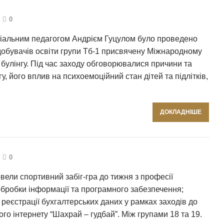
0
ціальним педагогом Андрієм Гуцулом було проведено
добувачів освіти групи Тб-1 присвячену Міжнародному
 булінгу. Під час заходу обговорювалися причини та
у, його вплив на психоемоційний стан дітей та підлітків,
ДОКЛАДНІШЕ
0
вели спортивний забіг-гра до тижня з професії
бробки інформації та програмного забезпечення;
 реєстрації бухгалтерських даних у рамках заходів до
го інтернету “Шахрай – гудбай”. Між групами 18 та 19.