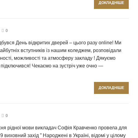
ДОКЛАДНІШЕ
0
дбувся День відкритих дверей – цього разу online! Ми
айбутніх вступників із нашим коледжем, розповідали
ності, можливості та атмосферу закладу ! Дякуємо
 підключився! Чекаємо на зустріч уже очно —
ДОКЛАДНІШЕ
0
жня рідної мови викладач Софія Кравченко провела для
29 виховний захід ” Народжені в Україні, відомі у цілому