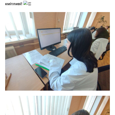
кмітливі!