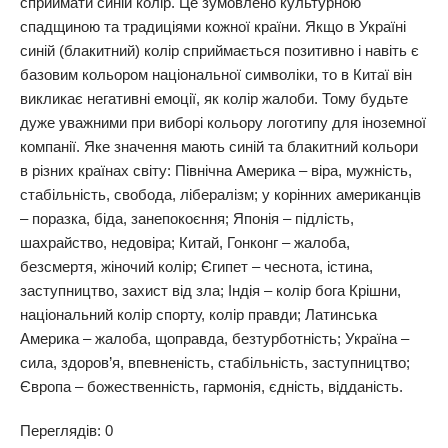
сприймати синій колір. Це зумовлено культурною
спадщиною та традиціями кожної країни. Якщо в Україні
синій (блакитний) колір сприймається позитивно і навіть є
базовим кольором національної символіки, то в Китаї він
викликає негативні емоції, як колір жалоби. Тому будьте
дуже уважними при виборі кольору логотипу для іноземної
компанії. Яке значення мають синій та блакитний кольори
в різних країнах світу: Північна Америка – віра, мужність,
стабільність, свобода, лібералізм; у корінних американців
– поразка, біда, занепокоєння; Японія – підлість,
шахрайство, недовіра; Китай, Гонконг – жалоба,
безсмертя, жіночий колір; Єгипет – чеснота, істина,
заступництво, захист від зла; Індія – колір бога Крішни,
національний колір спорту, колір правди; Латинська
Америка – жалоба, щоправда, безтурботність; Україна –
сила, здоров’я, впевненість, стабільність, заступництво;
Європа – божественність, гармонія, єдність, відданість.
Переглядів: 0