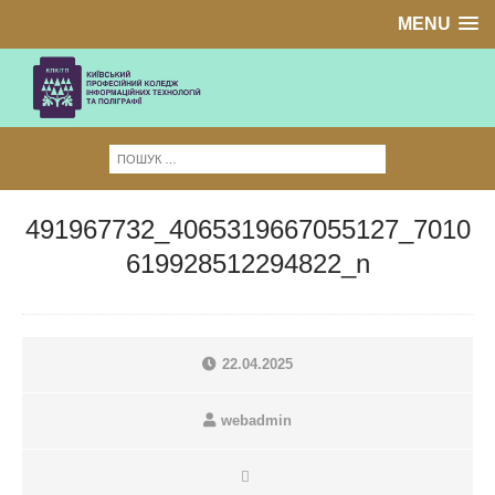
MENU
491967732_4065319667055127_7010
619928512294822_n
22.04.2025
webadmin