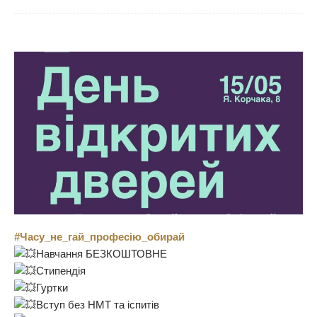
#Часу_не_гай_професію_обирай
Навчання БЕЗКОШТОВНЕ
Стипендія
Гуртки
Вступ без НМТ та іспитів