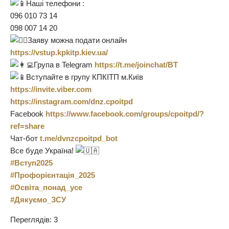
Наші телефони :
096 010 73 14
098 007 14 20
Заяву можна подати онлайн
https://vstup.kpkitp.kiev.ua/
Група в Telegram
https://t.me/joinchat/BT
Вступайте в групу КПКІТП м.Київ
https://invite.viber.com
https://instagram.com/dnz.cpoitpd
Facebook
https://www.facebook.com/groups/cpoitpd/?
ref=share
Чат-бот
t.me/dvnzcpoitpd_bot
Все буде Україна!
#Вступ2025
#Профорієнтація_2025
#Освіта_понад_усе
#Дякуємо_ЗСУ
Переглядів: 3