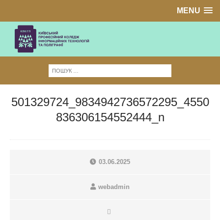
MENU
501329724_9834942736572295_4550
836306154552444_n
03.06.2025
webadmin