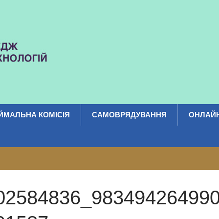
ЙМАЛЬНА КОМІСІЯ
САМОВРЯДУВАННЯ
ОНЛАЙН
02584836_98349426499