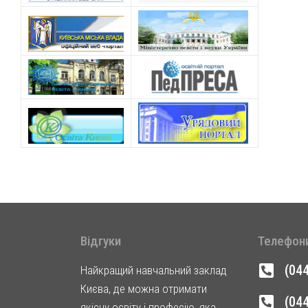
Відгуки
Телефон
(04
Найкращий навчальний заклад
Києва, де можна отримати
(04
якісну освіту і професію, яка