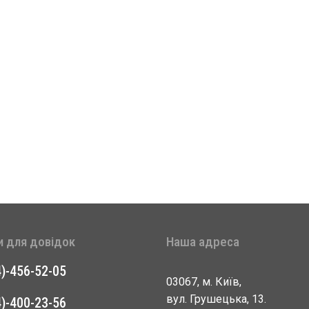
и для довідок
Наша адреса
4)-456-52-05
03067, м. Київ,
вул. Грушецька, 13.
4)-400-23-56