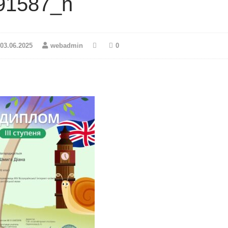
91587_n
03.06.2025
webadmin
0