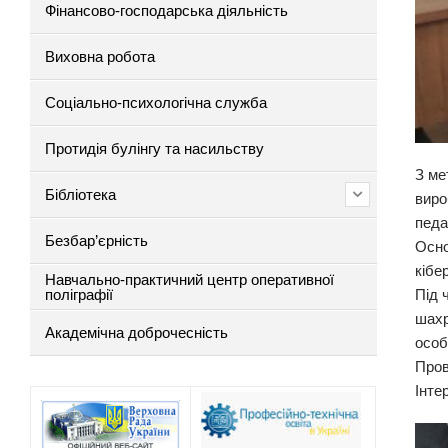
Фінансово-господарська діяльність
Виховна робота
Соціально-психологічна служба
Протидія булінгу та насильству
З ме
Бібліотека
виро
педа
Безбар’єрність
Осно
кібе
Навчально-практичний центр оперативної
поліграфії
Під 
шахр
Академічна доброчесність
особ
Пров
Інте