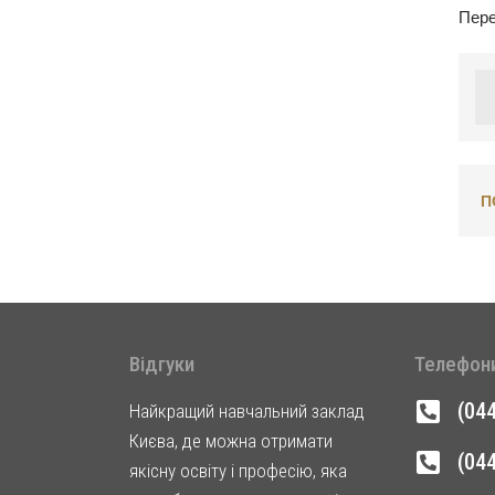
Пере
П
Відгуки
Телефон
(04
Найкращий навчальний заклад
Києва, де можна отримати
(04
якісну освіту і професію, яка