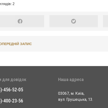
глядів: 2
ОПЕРЕДНІЙ ЗАПИС
и для довідок
Наша адреса
4)-456-52-05
03067, м. Київ,
вул. Грушецька, 13.
4)-400-23-56