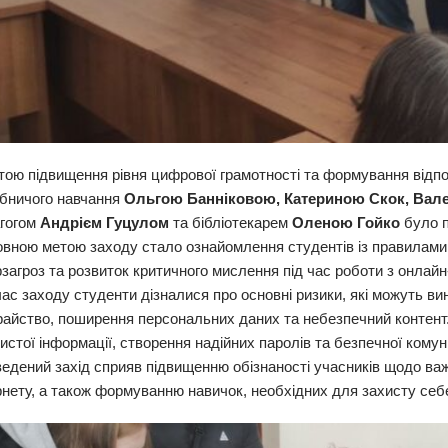
тою підвищення рівня цифрової грамотності та формування відпо
бничого навчання
Ольгою Банніковою, Катериною Скок, Вал
гогом
Андрієм Гуцулом
та бібліотекарем
Оленою Гойко
було п
вною метою заходу стало ознайомлення студентів із правилами
рзагроз та розвиток критичного мислення під час роботи з онлай
час заходу студенти дізналися про основні ризики, які можуть в
айство, поширення персональних даних та небезпечний контент
истої інформації, створення надійних паролів та безпечної комун
едений захід сприяв підвищенню обізнаності учасників щодо важ
рнету, а також формуванню навичок, необхідних для захисту себ