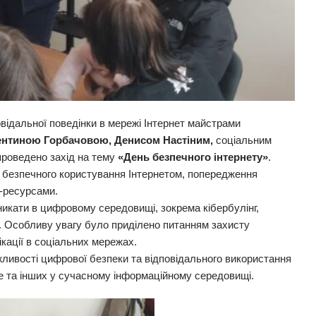
відальної поведінки в мережі Інтернет майстрами
ентиною Горбачовою, Денисом Настіним,
соціальним
роведено захід на тему
«День безпечного інтернету»
.
 безпечного користування Інтернетом, попередження
н-ресурсами.
иникати в цифровому середовищі, зокрема кібербулінг,
. Особливу увагу було приділено питанням захисту
ікації в соціальних мережах.
ливості цифрової безпеки та відповідального використання
е та інших у сучасному інформаційному середовищі.