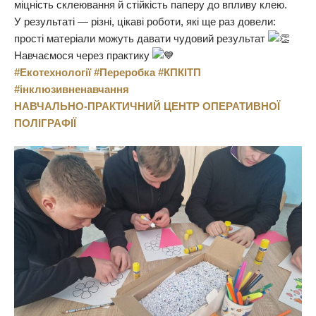
міцність склеювання й стійкість паперу до впливу клею.
У результаті — різні, цікаві роботи, які ще раз довели:
прості матеріали можуть давати чудовий результат
Навчаємося через практику
#Екотехнології
#Переробка
#КПКІТП
#інклюзивненавчання
НАВЧАЛЬНО-ПРАКТИЧНИЙ ЦЕНТР ОПЕРАТИВНОЇ
ПОЛІГРАФІЇ